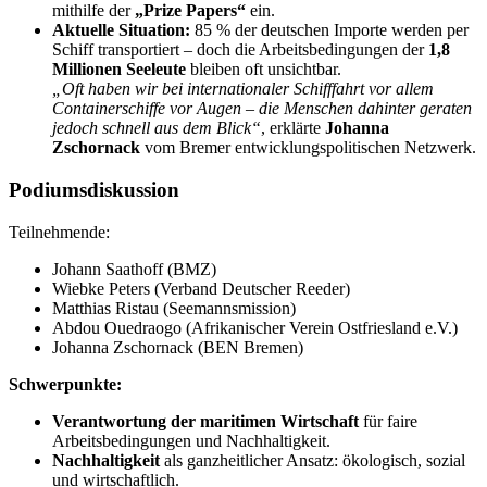
mithilfe der
„Prize Papers“
ein.
Aktuelle Situation:
85 % der deutschen Importe werden per
Schiff transportiert – doch die Arbeitsbedingungen der
1,8
Millionen Seeleute
bleiben oft unsichtbar.
„Oft haben wir bei internationaler Schifffahrt vor allem
Containerschiffe vor Augen – die Menschen dahinter geraten
jedoch schnell aus dem Blick“
, erklärte
Johanna
Zschornack
vom Bremer entwicklungspolitischen Netzwerk.
Podiumsdiskussion
Teilnehmende:
Johann Saathoff (BMZ)
Wiebke Peters (Verband Deutscher Reeder)
Matthias Ristau (Seemannsmission)
Abdou Ouedraogo (Afrikanischer Verein Ostfriesland e.V.)
Johanna Zschornack (BEN Bremen)
Schwerpunkte:
Verantwortung der maritimen Wirtschaft
für faire
Arbeitsbedingungen und Nachhaltigkeit.
Nachhaltigkeit
als ganzheitlicher Ansatz: ökologisch, sozial
und wirtschaftlich.